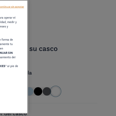
ontinuar sin aceptar
ara operar el
didad, medir y
reses y
n forma de
damente tu
sonalice su casco
 en
NUAR SIN
onamiento del
KIES
" al pie de
r de la banda
CO
r del casco