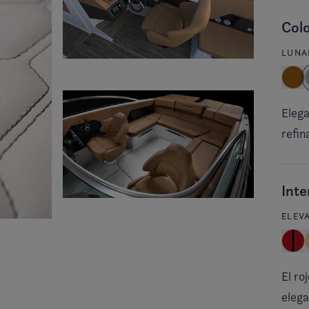
Colo
LUNA
Elega
refin
Inte
ELEV
El ro
elega