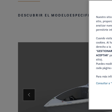
DESCUBRIR EL MODELO
ESPECIFICACIONES
Nuestro sitio
sitio, propor
analizar nues
permitirte in
Cuando visit
cookies. Al ha
derecho a la 
"
GESTIONAR
ACEPTAR
" p
sitio).
Puedes modif
cada página 
Para más inf
Consultar a "