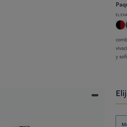
Paqu
ELEV
combi
vivac
y sof
Eli
Me