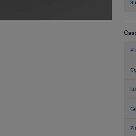
Su
Casc
Pl
in
Co
Lu
Ga
Pl