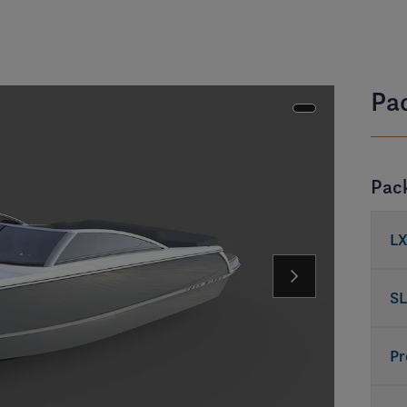
Pa
Pac
LX
SL
Pr