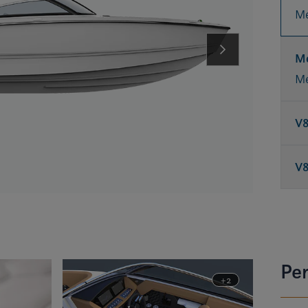
Me
Me
Me
V
V
Per