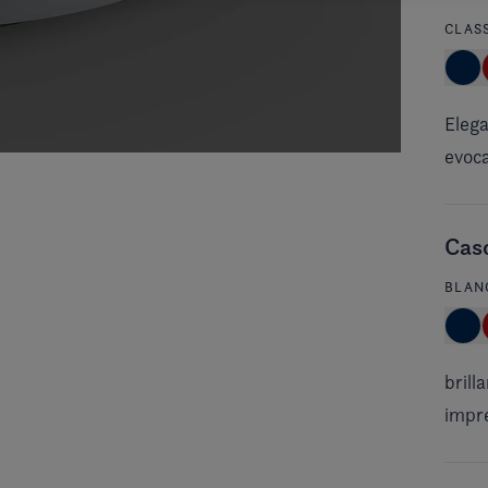
CLAS
Elega
evoca
Cas
BLAN
brill
impre