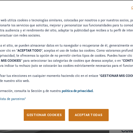
C
 Y OPCIONES ESTÁNDAR
CAMBIAR DE BARCO
 web utiliza cookies o tecnologías similares, colocadas por nosotros o por nuestros socios, p
cionarte los servicios que solicitas, mejorar y personalizar sus funcionalidades para tu como
tra audiencia y el rendimiento del sitio, adaptar la publicidad que recibes a tu perfil de inte
teractuar con redes sociales.
as el sitio, se pueden almacenar datos en tu navegador o recuperarse de él, generalmente e
cer clic en "
ACEPTAR TODO
", aceptas el uso de todas las cookies. Como valoramos profun
Per
privacidad, te ofrecemos la opción de no permitir ciertos tipos de cookies. Puedes hacer clic
 MIS COOKIES
" para seleccionar las categorías de cookies que deseas aceptar, o en "
CONTI
ara indicar tu rechazo (solo se colocarán las cookies estrictamente necesarias para el funci
icar tus elecciones en cualquier momento haciendo clic en el enlace "
GESTIONAR MIS COO
de nuestro sitio web.
Colo
ormación, consulta la Sección 9 de nuestra
política de privacidad.
BLAN
lista de parceiros"
GESTIONAR COOKIES
ACEPTAR TODAS
Colo