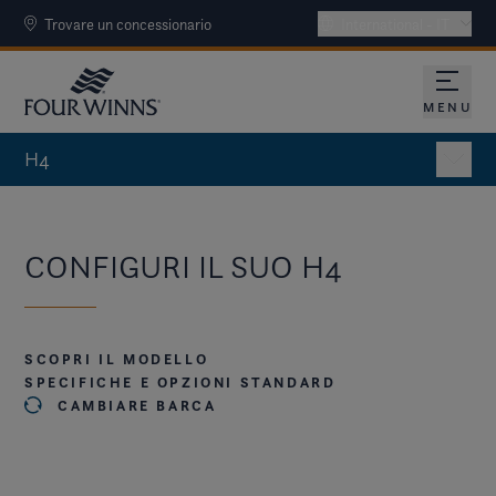
Trovare un concessionario
International - IT
MENU
APRA 
H4
CONFIGURI IL SUO H4
SCOPRI IL MODELLO
SPECIFICHE E OPZIONI STANDARD
CAMBIARE BARCA