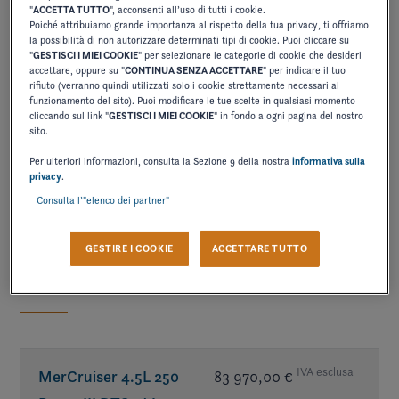
"
ACCETTA TUTTO
", acconsenti all’uso di tutti i cookie.
Poiché attribuiamo grande importanza al rispetto della tua privacy, ti offriamo
la possibilità di non autorizzare determinati tipi di cookie. Puoi cliccare su
"
GESTISCI I MIEI COOKIE
" per selezionare le categorie di cookie che desideri
accettare, oppure su "
CONTINUA SENZA ACCETTARE
" per indicare il tuo
rifiuto (verranno quindi utilizzati solo i cookie strettamente necessari al
funzionamento del sito). Puoi modificare le tue scelte in qualsiasi momento
cliccando sul link "
GESTISCI I MIEI COOKIE
" in fondo a ogni pagina del nostro
sito.
Per ulteriori informazioni, consulta la Sezione 9 della nostra
informativa sulla
privacy
.
Consulta l’"elenco dei partner"
GESTIRE I COOKIE
ACCETTARE TUTTO
Scelta della motorizzazione
IVA esclusa
MerCruiser 4.5L 250
83 970,00 €