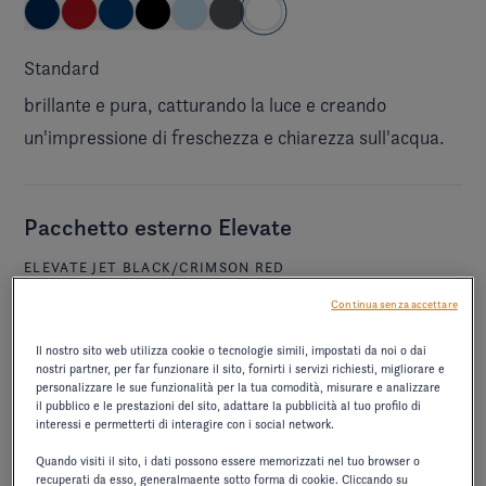
Standard
brillante e pura, catturando la luce e creando
un'impressione di freschezza e chiarezza sull'acqua.
Pacchetto esterno Elevate
ELEVATE JET BLACK/CRIMSON RED
Continua senza accettare
Il nostro sito web utilizza cookie o tecnologie simili, impostati da noi o dai
IVA esclusa
710,00 €
nostri partner, per far funzionare il sito, fornirti i servizi richiesti, migliorare e
personalizzare le sue funzionalità per la tua comodità, misurare e analizzare
combina l'eleganza del nero profondo con la vivacità
il pubblico e le prestazioni del sito, adattare la pubblicità al tuo profilo di
interessi e permetterti di interagire con i social network.
del rosso intenso, creando un contrasto audace e
sofisticato.
Quando visiti il sito, i dati possono essere memorizzati nel tuo browser o
recuperati da esso, generalmaente sotto forma di cookie. Cliccando su