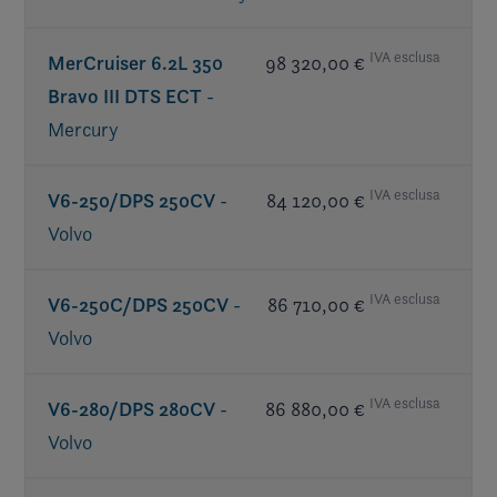
NA USA or CE countries
IVA esclusa
MerCruiser 6.2L 350
98 320,00 €
Bravo III DTS ECT
-
Mercury
IVA esclusa
V6-250/DPS 250CV
-
84 120,00 €
Volvo
N/A in California or CE countries
IVA esclusa
V6-250C/DPS 250CV
-
86 710,00 €
Volvo
IVA esclusa
V6-280/DPS 280CV
-
86 880,00 €
Volvo