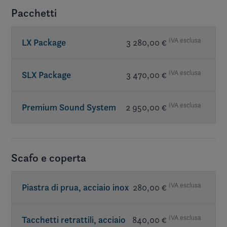
Pacchetti
IVA esclusa
LX Package
3 280,00 €
Bimini top con spogliatoio
IVA esclusa
SLX Package
3 470,00 €
Piastra di prua, acciaio inox
- incluso nel
pacchetto LX
Coperta, prua e pozzetto (2 pezzi)
IVA esclusa
Premium Sound System
2 950,00 €
Tacchetti retrattili, acciaio inox
Cuscini di prua
Amplificatore
- JL Audio®
Pavimento, Reed Mat (grigio) o Coconut
Luci di ormeggio, LED
(grigio chiaro), rimovibile
Pacchetto luci, RGB
Swim platform mat(s), latte (tan) or
Scafo e coperta
titanium (grey)
Aggiornamento dell'altoparlante del
pozzetto
- JL Audio®
Tavolo/i con supporto
IVA esclusa
Piastra di prua, acciaio inox
280,00 €
Telecomando stereo con display a poppa
Porte pedonali
incluso nel pacchetto LX
Stereo upgrade
- JL Audio®
IVA esclusa
Tacchetti retrattili, acciaio
840,00 €
- JL Audio®