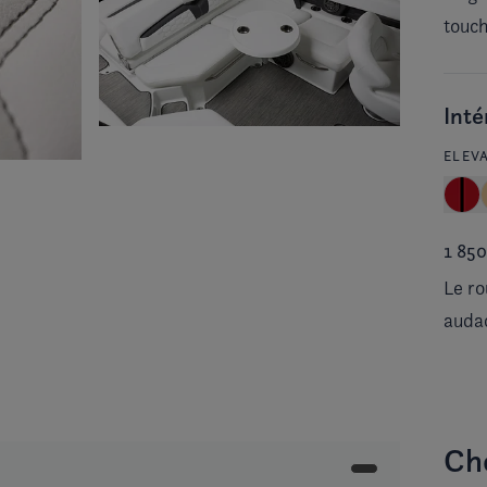
touch
Inté
ELEV
1 85
Le ro
audac
Ch