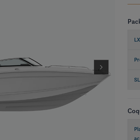
Pac
LX
Pr
SL
Coq
Pl
ac