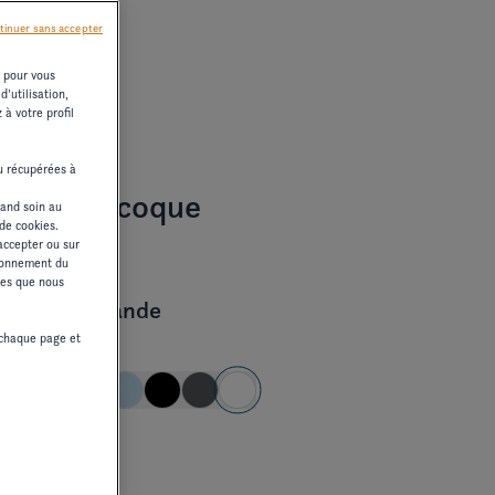
tinuer sans accepter
s pour vous
’utilisation,
à votre profil
ou récupérées à
uleur de coque
rand soin au
 de cookies.
accepter ou sur
tionnement du
ices que nous
eur de la bande
chaque page et
C
dard