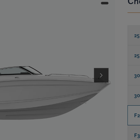
Ch
25
25
30
30
F2
F3