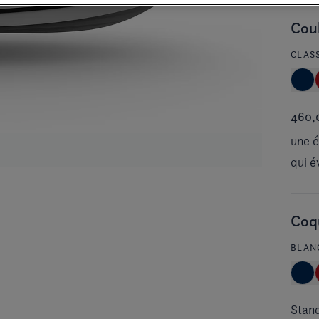
Cou
CLAS
460,
une é
qui é
Coqu
BLAN
Stan