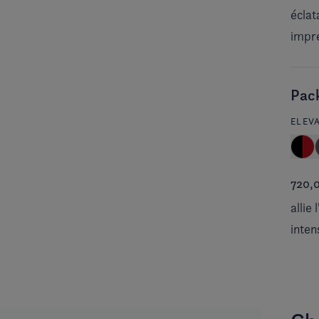
éclat
impre
Pack
ELEV
720,
allie
inten