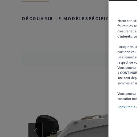
DÉCOUVRIR LE MODÈLE
SPÉCIFICATIONS E
Notre site u
fournir les s
mesurer et an
d’intérêts, v
Lorsque vous
partir de cel
En cliquant 
respect de vo
Vous pouvez 
«
CONTINUE
site sont dép
sommes en me
Vous pouvez 
consulter no
Consulter la 