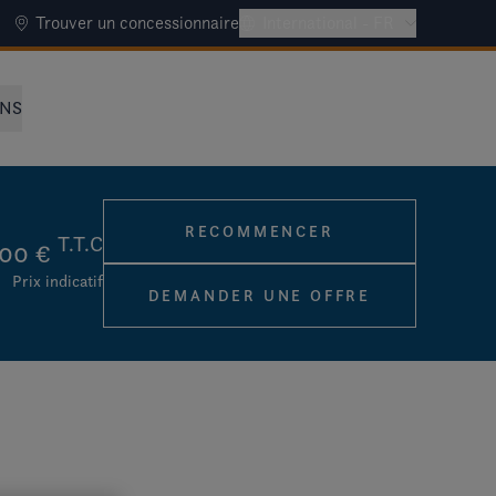
Trouver un concessionnaire
International - FR
NNS
RECOMMENCER
T.T.C
,00 €
Prix indicatif
DEMANDER UNE OFFRE