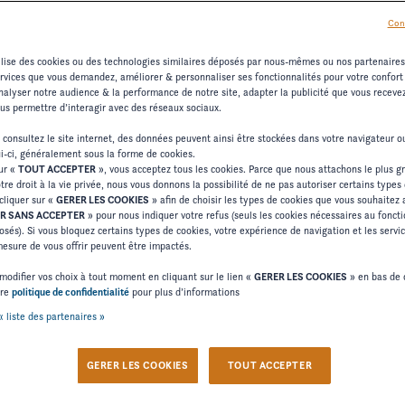
Con
T OPTIONS STANDARDS
CHANGER DE MODÈLE
tilise des cookies ou des technologies similaires déposés par nous-mêmes ou nos partenaire
ervices que vous demandez, améliorer & personnaliser ses fonctionnalités pour votre confort d
alyser notre audience & la performance de notre site, adapter la publicité que vous recevez 
ous permettre d’interagir avec des réseaux sociaux.
 consultez le site internet, des données peuvent ainsi être stockées dans votre navigateur 
ui-ci, généralement sous la forme de cookies.
Co
sur «
TOUT ACCEPTER
», vous acceptez tous les cookies. Parce que nous attachons le plus g
tre droit à la vie privée, nous vous donnons la possibilité de ne pas autoriser certains types
cliquer sur «
GERER LES COOKIES
» afin de choisir les types de cookies que vous souhaitez 
R SANS ACCEPTER
» pour nous indiquer votre refus (seuls les cookies nécessaires au fonc
osés). Si vous bloquez certains types de cookies, votre expérience de navigation et les serv
sure de vous offrir peuvent être impactés.
Coul
modifier vos choix à tout moment en cliquant sur le lien «
GERER LES COOKIES
» en bas de 
BLAN
tre
politique de confidentialité
pour plus d’informations
« liste des partenaires »
Stan
GERER LES COOKIES
TOUT ACCEPTER