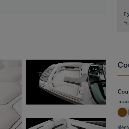
F3
Y
Cou
Coul
COGN
éléga