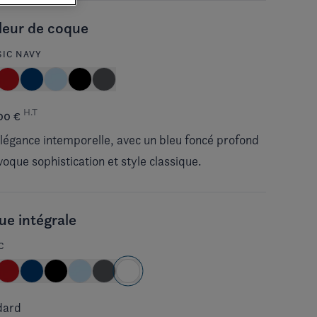
leur de coque
SIC NAVY
H.T
00 €
légance intemporelle, avec un bleu foncé profond
voque sophistication et style classique.
e intégrale
C
dard