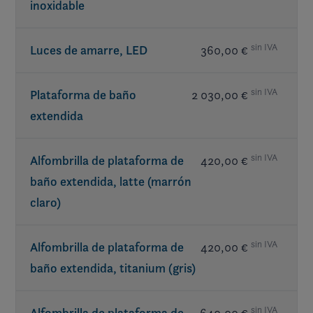
inoxidable
Subwoofer
- JL Audio®
Altavoces de popa
- JL Audio®
sin IVA
Luces de amarre, LED
360,00 €
sin IVA
Plataforma de baño
2 030,00 €
extendida
sin IVA
Alfombrilla de plataforma de
420,00 €
baño extendida, latte (marrón
claro)
sin IVA
Alfombrilla de plataforma de
420,00 €
baño extendida, titanium (gris)
sin IVA
640,00 €