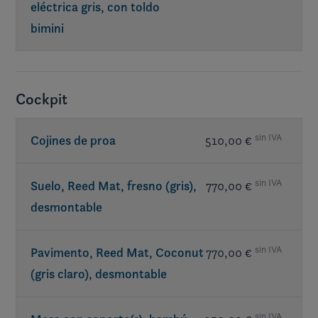
eléctrica gris, con toldo
bimini
Req. exterior Elevate
Cockpit
sin IVA
Cojines de proa
510,00 €
sin IVA
Suelo, Reed Mat, fresno (gris),
770,00 €
desmontable
sin IVA
Pavimento, Reed Mat, Coconut
770,00 €
(gris claro), desmontable
sin IVA