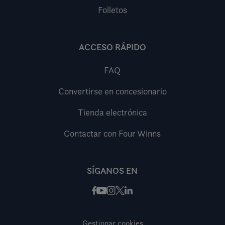
Folletos
ACCESO RÁPIDO
FAQ
Convertirse en concesionario
Tienda electrónica
Contactar con Four Winns
SÍGANOS EN
Facebook
Instagram
X / Twitter
LinkedIn
Youtube
Gestionar cookies