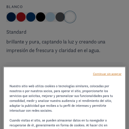
BLANCO
Standard
brillante y pura, captando la luz y creando una
impresión de frescura y claridad en el agua.
Paquete exterior Elevate
Continuar sin aceptar
ELEVATE JET BLACK/CRIMSON RED
Nuestro sitio web utiliza cookies o tecnologías similares, colocadas por
nosotros o por nuestros socios, para operar el sitio, proporcionarte los
servicios que solicitas, mejorar y personalizar sus funcionalidades para tu
comodidad, medir y analizar nuestra audiencia y el rendimiento del sitio,
adaptar la publicidad que recibes a tu perfil de intereses y permitirte
sin IVA
630,00 €
interactuar con redes sociales.
combina la elegancia del negro profundo con la
Cuando visitas el sitio, se pueden almacenar datos en tu navegador o
recuperarse de él, generalmente en forma de cookies. Al hacer clic en
vivacidad del rojo intenso, creando un contraste audaz