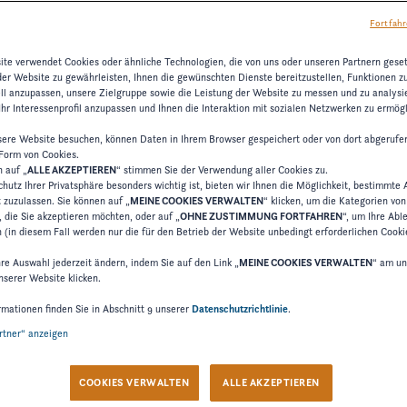
Fortfahr
ND STANDARDOPTIONEN
BOOT WECHSELN
te verwendet Cookies oder ähnliche Technologien, die von uns oder unseren Partnern gese
der Website zu gewährleisten, Ihnen die gewünschten Dienste bereitzustellen, Funktionen z
ell anzupassen, unsere Zielgruppe sowie die Leistung der Website zu messen und zu analysie
hr Interessenprofil anzupassen und Ihnen die Interaktion mit sozialen Netzwerken zu ermögl
ere Website besuchen, können Daten in Ihrem Browser gespeichert oder von dort abgerufe
 Form von Cookies.
Far
n auf „
ALLE AKZEPTIEREN
“ stimmen Sie der Verwendung aller Cookies zu.
hutz Ihrer Privatsphäre besonders wichtig ist, bieten wir Ihnen die Möglichkeit, bestimmte 
t zuzulassen. Sie können auf „
MEINE COOKIES VERWALTEN
“ klicken, um die Kategorien vo
 die Sie akzeptieren möchten, oder auf „
OHNE ZUSTIMMUNG FORTFAHREN
“, um Ihre Ab
 (in diesem Fall werden nur die für den Betrieb der Website unbedingt erforderlichen Cooki
Stre
hre Auswahl jederzeit ändern, indem Sie auf den Link „
MEINE COOKIES VERWALTEN
“ am un
nserer Website klicken.
WEISS
rmationen finden Sie in Abschnitt 9 unserer
Datenschutzrichtlinie
.
artner“ anzeigen
Stan
COOKIES VERWALTEN
ALLE AKZEPTIEREN