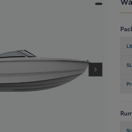
Wa
Pac
LX
SL
Pr
Rum
Sc