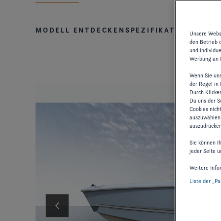
MODELL ENTDECKEN
SPEZIFIKATIONEN U
Unsere Websi
den Betrieb 
und individu
Werbung an I
Wenn Sie uns
der Regel in
Durch Klicke
Da uns der Sc
Cookies nich
auszuwählen,
auszudrücken
Sie können I
jeder Seite u
Weitere Info
Liste der „P