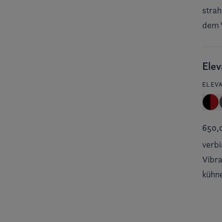
strah
dem W
Ele
ELEV
650,
verbi
Vibra
kühne