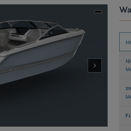
Wa
11
15
Me
20
Me
F1