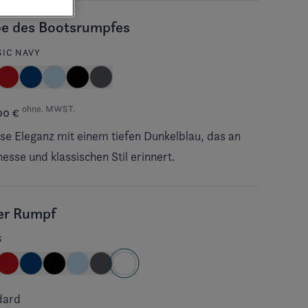
be des Bootsrumpfes
SIC NAVY
ohne. MWST.
00 €
ose Eleganz mit einem tiefen Dunkelblau, das an
nesse und klassischen Stil erinnert.
ler Rumpf
dard