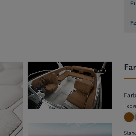
F
F
Far
Farb
TROP
Stan