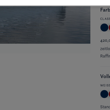
Far
CLAS
420,
zeitl
Raffi
Vol
WEISS
Stan