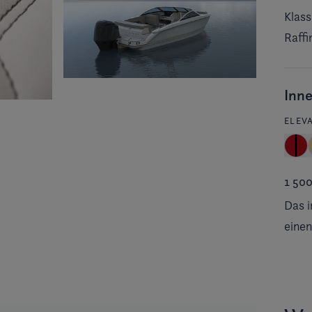
Klass
Raffi
Inne
ELEV
1 50
Das i
einen